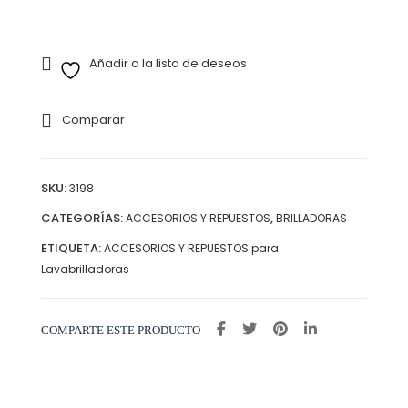
para
Lavabrilladoras
cantidad
Añadir a la lista de deseos
Comparar
SKU:
3198
CATEGORÍAS:
,
ACCESORIOS Y REPUESTOS
BRILLADORAS
ETIQUETA:
ACCESORIOS Y REPUESTOS para
Lavabrilladoras
COMPARTE ESTE PRODUCTO