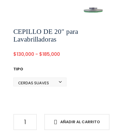
CEPILLO DE 20″ para
Lavabrilladoras
Rango
$
130,000
-
$
185,000
de
precios:
TIPO
desde
$130,000
hasta
$185,000
CEPILLO
AÑADIR AL CARRITO
DE
20"