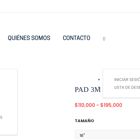
QUIÉNES SOMOS
CONTACTO
PAD 3M CAJA X 5 UND
Inicio
/
ACCESORIOS Y REPUESTOS
/
PAD 3M CAJA X 5 UND
S
INICIAR SESI
LISTA DE DE
PAD 3M CAJA X 5 
Rango
$
110,000
-
$
195,000
de
ES
precios
TAMAÑO
desde
$110,00