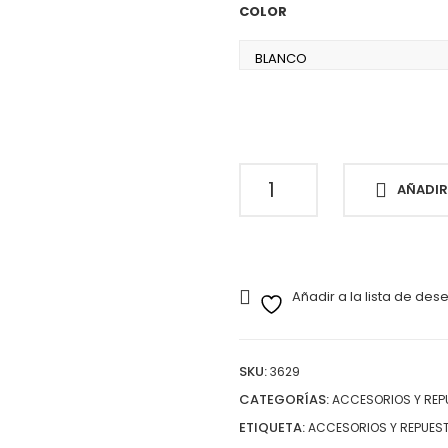
hasta
COLOR
$195,0
PAD
AÑADIR
3M
CAJA
X
5
UND
Añadir a la lista de des
cantidad
SKU:
3629
CATEGORÍAS:
ACCESORIOS Y REP
ETIQUETA:
ACCESORIOS Y REPUES