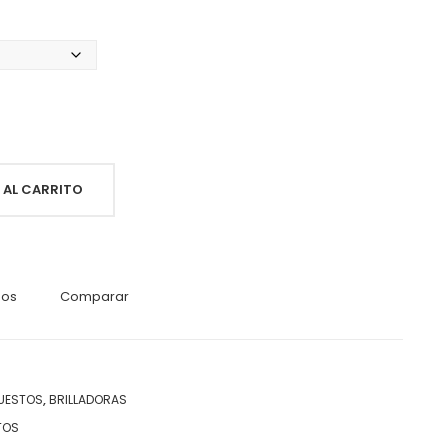
00
 AL CARRITO
eos
Comparar
,
UESTOS
BRILLADORAS
TOS