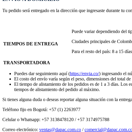
Tu pedido será entregado en la dirección que ingresaste durante tu co
Puede variar dependiendo del tip
Ciudades principales de Colombia
TIEMPOS DE ENTREGA
Para el resto del país: 8 a 15 días
TRANSPORTADORA
Puedes dar seguimiento aquí (
https://envia.co/
) ingresando el n
El costo del envío varía según el peso, dimensiones del total de 
El tiempo de alistamiento de los pedidos es de 1 a 3 días. Los 
tiempos de alistamiento del pedido al máximo.
Si tienes alguna duda o deseas reportar alguna situación con la entreg
Teléfono fijo en Bogotá: +57 (1) 2263977
Celular o Whatsapp: +57 3138478120 / +57 3174975788
Correo electrónico:
ventas@dapac.com.co
/
comercial@dapac.com.c