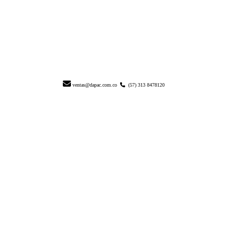
ventas@dapac.com.co
(57) 313 8478120