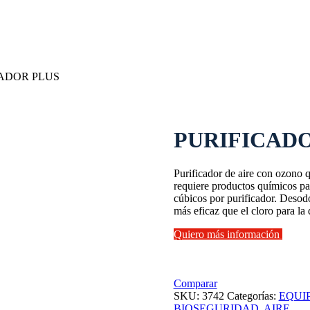
ADOR PLUS
PURIFICAD
Purificador de aire con ozono 
requiere productos químicos par
cúbicos por purificador. Desod
más eficaz que el cloro para la 
Quiero más información
Comparar
SKU:
3742
Categorías:
EQUI
BIOSEGURIDAD
,
AIRE