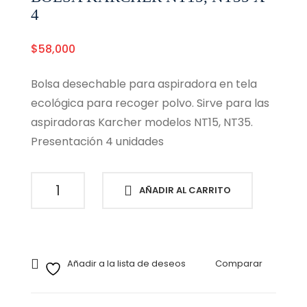
4
$
58,000
Bolsa desechable para aspiradora en tela
ecológica para recoger polvo. Sirve para las
aspiradoras Karcher modelos NT15, NT35.
Presentación 4 unidades
BOLSA
AÑADIR AL CARRITO
KARCHER
NT15,
NT35
X
4
Añadir a la lista de deseos
Comparar
cantidad